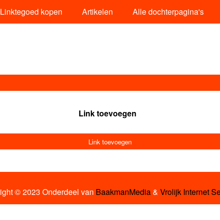
Linktegoed kopen
Artikelen
Alle dochterpagina's
Link toevoegen
Link toevoegen
ight © 2023 Onderdeel van
BaakmanMedia
&
Vrolijk Internet S